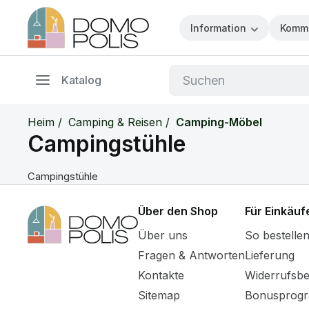
Information
Komm
49178757170
Mo-So, von 09:0
Uhr
Katalog
info@domopo
Heim
Camping & Reisen
Camping-Möbel
Campingstühle
Campingstühle
Über den Shop
Für Einkäuf
Über uns
So bestellen
Fragen & Antworten
Lieferung
Kontakte
Widerrufsb
Sitemap
Bonusprog